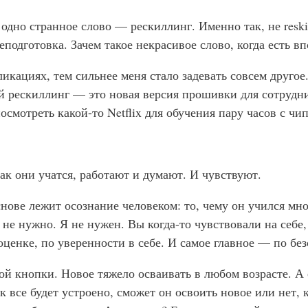
а одно странное слово — рескиллинг. Именно так, не reski
еподготовка. Зачем такое некрасивое слово, когда есть в
икациях, тем сильнее меня стало задевать совсем другое.
ый рескиллинг — это новая версия прошивки для сотрудн
осмотреть какой-то Netflix для обучения пару часов с чи
как они учатся, работают и думают. И чувствуют.
ове лежит осознание человеком: то, чему он учился мног
не нужно. Я не нужен. Вы когда-то чувствовали на себе,
оценке, по уверенности в себе. И самое главное — по бе
й кнопки. Новое тяжело осваивать в любом возрасте. А 
к все будет устроено, сможет он освоить новое или нет, 