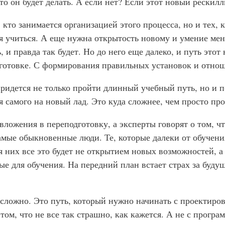
что он будет делать. А если нет? Если этот новый рескил
 кто занимается организацией этого процесса, но и тех, 
я учиться. А еще нужна открытость новому и умение ме
и правда так будет. Но до него еще далеко, и путь этот
дготовке. С формирования правильных установок и отнош
ридется не только пройти длинный учебный путь, но и п
 самого на новый лад. Это куда сложнее, чем просто пр
вложения в переподготовку, а эксперты говорят о том, ч
самые обыкновенные люди. Те, которые далеки от обучен
ля них все это будет не открытием новых возможностей, а
ые для обучения. На передний план встает страх за буду
 сложно. Это путь, который нужно начинать с проектиро
том, что не все так страшно, как кажется. А не с прогр