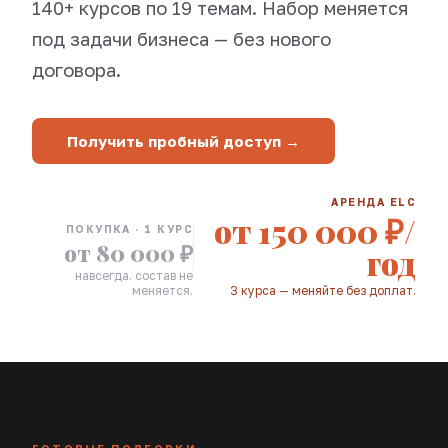
140+ курсов по 19 темам. Набор меняется
под задачи бизнеса — без нового
договора.
Получить пробный доступ →
АРЕНДА ELC
от 150 000 ₽/
ПОКУПКА · 1 КУРС
от 80 000 ₽
год
навсегда. состав не
меняется.
3 курса — меняйте без доплат.