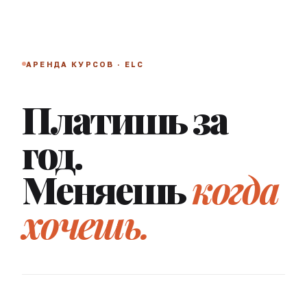
АРЕНДА КУРСОВ · ELC
Платишь за
год.
Меняешь
когда
хочешь.